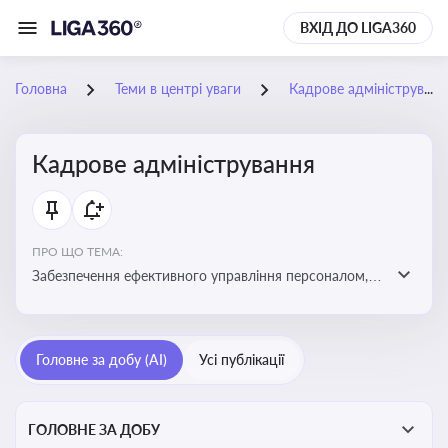
ВХІД ДО LIGA360
Головна
Теми в центрі уваги
Кадрове адміністрування
Кадрове адміністрування
ПРО ЩО ТЕМА:
Забезпечення ефективного управління персоналом,
дотримання трудового законодавства та підвищення
продуктивності працівників
Головне за добу (AI)
Усі публікації
ГОЛОВНЕ ЗА ДОБУ