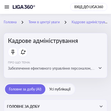
ВХІД ДО LIGA360
Головна
Теми в центрі уваги
Кадрове адміністрування
Кадрове адміністрування
ПРО ЩО ТЕМА:
Забезпечення ефективного управління персоналом,
дотримання трудового законодавства та підвищення
продуктивності працівників
Головне за добу (AI)
Усі публікації
ГОЛОВНЕ ЗА ДОБУ