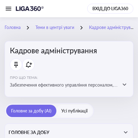
ВХІД ДО LIGA360
Головна
Теми в центрі уваги
Кадрове адміністрування
Кадрове адміністрування
ПРО ЩО ТЕМА:
Забезпечення ефективного управління персоналом,
дотримання трудового законодавства та підвищення
продуктивності працівників
Головне за добу (AI)
Усі публікації
ГОЛОВНЕ ЗА ДОБУ