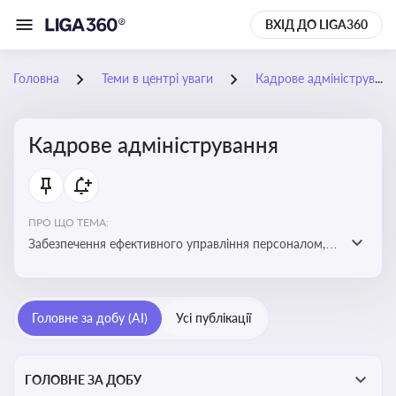
ВХІД ДО LIGA360
Головна
Теми в центрі уваги
Кадрове адміністрування
Кадрове адміністрування
ПРО ЩО ТЕМА:
Забезпечення ефективного управління персоналом,
дотримання трудового законодавства та підвищення
продуктивності працівників
Головне за добу (AI)
Усі публікації
ГОЛОВНЕ ЗА ДОБУ