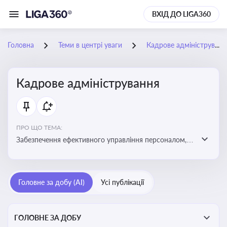
ВХІД ДО LIGA360
Головна
Теми в центрі уваги
Кадрове адміністрування
Кадрове адміністрування
ПРО ЩО ТЕМА:
Забезпечення ефективного управління персоналом,
дотримання трудового законодавства та підвищення
продуктивності працівників
Головне за добу (AI)
Усі публікації
ГОЛОВНЕ ЗА ДОБУ