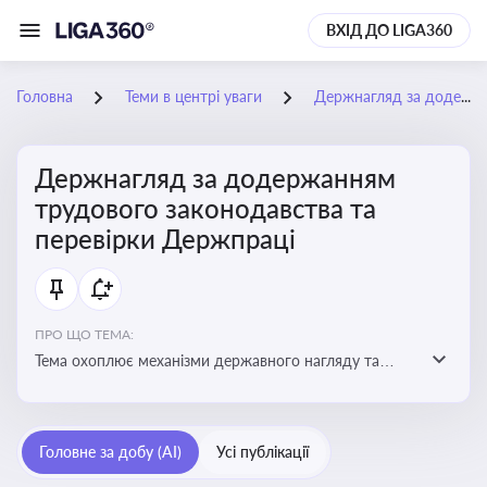
ВХІД ДО LIGA360
Головна
Теми в центрі уваги
Держнагляд за додержанням трудового законодавства та перевірки Держпраці
Держнагляд за додержанням
трудового законодавства та
перевірки Держпраці
ПРО ЩО ТЕМА:
Тема охоплює механізми державного нагляду та
контролю за дотриманням законодавства про працю
Головне за добу (AI)
Усі публікації