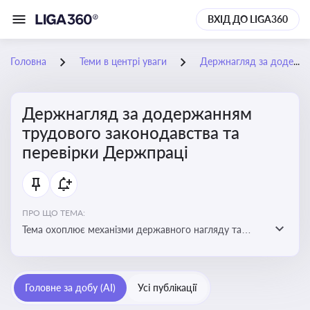
ВХІД ДО LIGA360
Головна
Теми в центрі уваги
Держнагляд за додержанням трудового законодавства та перевірки Держпраці
Держнагляд за додержанням
трудового законодавства та
перевірки Держпраці
ПРО ЩО ТЕМА:
Тема охоплює механізми державного нагляду та
контролю за дотриманням законодавства про працю
Головне за добу (AI)
Усі публікації