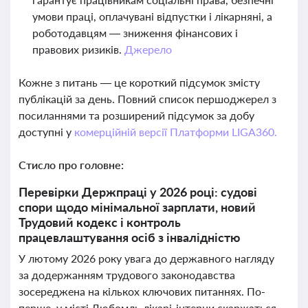
умови праці, оплачувані відпустки і лікарняні, а
роботодавцям — зниження фінансових і
правових ризиків.
Джерело
Кожне з питань — це короткий підсумок змісту
публікацій за день. Повний список першоджерел з
посиланнями та розширений підсумок за добу
доступні у
комерційній версії Платформи LIGA360.
Стисло про головне:
Перевірки Держпраці у 2026 році: судові
спори щодо мінімальної зарплати, новий
Трудовий кодекс і контроль
працевлаштування осіб з інвалідністю
У лютому 2026 року увага до державного нагляду
за додержанням трудового законодавства
зосереджена на кількох ключових питаннях. По-
перше, у місті Любомль лікарі-інтерни скаржаться