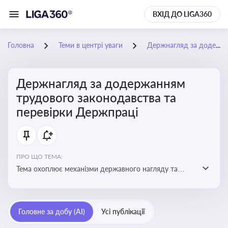
ВХІД ДО LIGA360
Головна
Теми в центрі уваги
Держнагляд за додержанням трудового законодавства та перевірки Держпраці
Держнагляд за додержанням
трудового законодавства та
перевірки Держпраці
ПРО ЩО ТЕМА:
Тема охоплює механізми державного нагляду та
контролю за дотриманням законодавства про працю
Головне за добу (AI)
Усі публікації