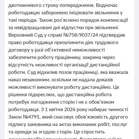
двотижневого строку попередження. Водночас
роботодавцю заборонено ініціювати звільнення у
такі періоди. Також роз’яснено порядок компенсації
за невідпрацьовані дні відпустки при звільненні.
Верховний Суд у справі №758/9037/24 підтвердив
право роботодавця призупинити дію трудового
договору у разі об’єктивної неможливості
забезпечити роботу працівнику, зокрема через
відсутність можливості організації дистанційної
роботи. Суд відхилив позов працівниці, яка вважала
наказ незаконним, оскільки не надала доказів
можливості виконувати роботу дистанційно. Це
рішення підкреслює, що дистанційна робота
потребує погодження сторін і не є обов’язком
роботодавця. З 1 квітня 2026 року набирає чинності
Закон №4791, який скасовує обов’язковість другого
підпису замовника на актах виконаних робіт, послуг
та оренди за згодою сторін. Це спростить
документообіг і пришвидшить бухгалтерський та