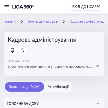
ВХІД ДО LIGA360
Головна
Теми в центрі уваги
Кадрове адміністрування
Кадрове адміністрування
ПРО ЩО ТЕМА:
Забезпечення ефективного управління персоналом,
дотримання трудового законодавства та підвищення
продуктивності працівників
Головне за добу (AI)
Усі публікації
ГОЛОВНЕ ЗА ДОБУ