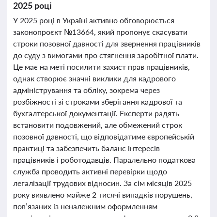
2025 році
У 2025 році в Україні активно обговорюється
законопроєкт №13664, який пропонує скасувати
строки позовної давності для звернення працівників
до суду з вимогами про стягнення заробітної плати.
Це має на меті посилити захист прав працівників,
однак створює значні виклики для кадрового
адміністрування та обліку, зокрема через
розбіжності зі строками зберігання кадрової та
бухгалтерської документації. Експерти радять
встановити подовжений, але обмежений строк
позовної давності, що відповідатиме європейській
практиці та забезпечить баланс інтересів
працівників і роботодавців. Паралельно податкова
служба проводить активні перевірки щодо
легалізації трудових відносин. За сім місяців 2025
року виявлено майже 2 тисячі випадків порушень,
пов’язаних із неналежним оформленням