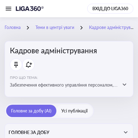
ВХІД ДО LIGA360
Головна
Теми в центрі уваги
Кадрове адміністрування
Кадрове адміністрування
ПРО ЩО ТЕМА:
Забезпечення ефективного управління персоналом,
дотримання трудового законодавства та підвищення
продуктивності працівників
Головне за добу (AI)
Усі публікації
ГОЛОВНЕ ЗА ДОБУ