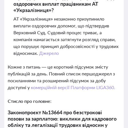
оздоровчих виплат працівникам АТ
«Укрзалізниця»?
АТ «Укрзалізниця» незаконно призупинило
виплати оздоровчих допомог, що підтвердив
Верховний Суд. Судовий процес триває, а
компанія намагається затягнути розгляд справи,
що порушує принцип добросовісності у трудових
відносинах.
Джерело
Кожне з питань — це короткий підсумок змісту
публікацій за день. Повний список першоджерел з
посиланнями та розширений підсумок за добу
доступні у
комерційній версії Платформи LIGA360.
Стисло про головне:
Законопроєкт №13664 про безстрокові
позови за зарплатою: виклики для кадрового
обліку та легалізації трудових відносин у