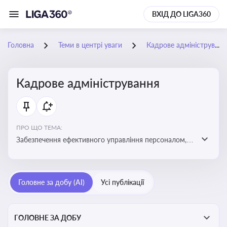
ВХІД ДО LIGA360
Головна
Теми в центрі уваги
Кадрове адміністрування
Кадрове адміністрування
ПРО ЩО ТЕМА:
Забезпечення ефективного управління персоналом,
дотримання трудового законодавства та підвищення
продуктивності працівників
Головне за добу (AI)
Усі публікації
ГОЛОВНЕ ЗА ДОБУ