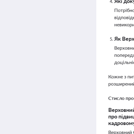
Які док
Потрібно
відповід
невикори
Як Верх
Верховни
попередж
доцільні
Кожне з пи
розширений
Стисло про
Верховний
про підви
кадровому
Верховний 