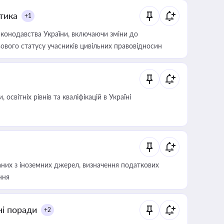
итика
+1
конодавства України, включаючи зміни до
ового статусу учасників цивільних правовідносин
світніх рівнів та кваліфікацій в Україні
аних з іноземних джерел, визначення податкових
ння
ні поради
+2