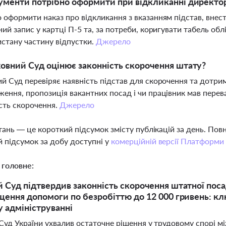
ументи потрібно оформити при відкликанні директор
 оформити наказ про відкликання з вказанням підстав, внест
ний запис у картці П-5 та, за потреби, коригувати табель обл
стану частину відпустки.
Джерело
овний Суд оцінює законність скорочення штату?
й Суд перевіряє наявність підстав для скорочення та дотри
ення, пропозиція вакантних посад і чи працівник мав перев
сть скорочення.
Джерело
тань — це короткий підсумок змісту публікацій за день. По
 підсумок за добу доступні у
комерційній версії Платформи
 головне:
 Суд підтвердив законність скорочення штатної поса
щення допомоги по безробіттю до 12 000 гривень: клю
 адмініструванні
Суд України ухвалив остаточне рішення у трудовому спорі м