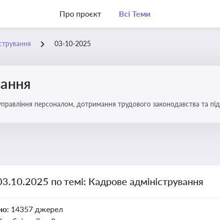
Про проєкт
Всі Теми
стрування
03-10-2025
вання
управління персоналом, дотримання трудового законодавства та під
03.10.2025 по темі: Кадрове адміністрування
но:
14357 джерел