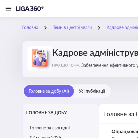
Головна
Теми в центрі уваги
Кадрове адміні
Кадрове адміністру
Забезпечення ефективного 
ПРО ЩО ТЕМА:
Головне за добу (AI)
Усі публікації
ГОЛОВНЕ ЗА ДОБУ
Головне за 
Головне за сьогодні
Опрацьова
07 серпня 2026