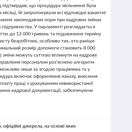
д підтвердив, що процедура звільнення була
ісяці, їй запропонували всі відповідні вакантні
имання законодавчих норм при кадрових змінах
х підприємства. У парламенті розглядається
іттю до 12 000 гривень та подовження терміну
хисту безробітних, особливо тих, хто раніше
ксимальний розмір допомоги становить 8 000
 Ці зміни можуть суттєво вплинути на кадрове
 управління персоналом роз’яснено алгоритм
 можливе лише за згодою працівника та у
оцедура включає оформлення наказу, внесення
 оплату праці з урахуванням невикористаної
дення кадрової документації, забезпечуючи
о, офіційні джерела, на основі яких