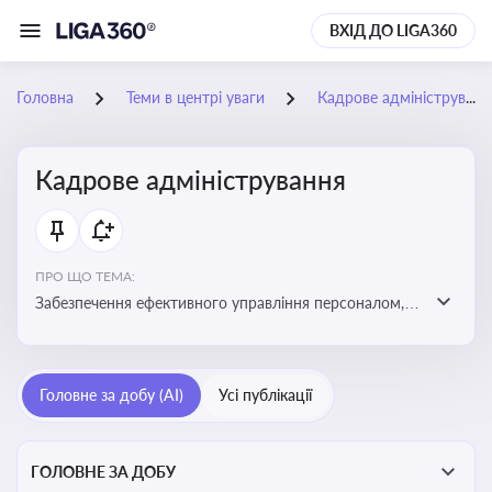
ВХІД ДО LIGA360
Головна
Теми в центрі уваги
Кадрове адміністрування
Кадрове адміністрування
ПРО ЩО ТЕМА:
Забезпечення ефективного управління персоналом,
дотримання трудового законодавства та підвищення
продуктивності працівників
Головне за добу (AI)
Усі публікації
ГОЛОВНЕ ЗА ДОБУ