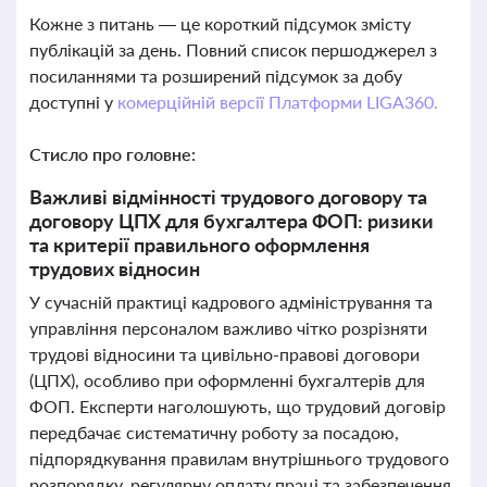
Кожне з питань — це короткий підсумок змісту
публікацій за день. Повний список першоджерел з
посиланнями та розширений підсумок за добу
доступні у
комерційній версії Платформи LIGA360.
Стисло про головне:
Важливі відмінності трудового договору та
договору ЦПХ для бухгалтера ФОП: ризики
та критерії правильного оформлення
трудових відносин
У сучасній практиці кадрового адміністрування та
управління персоналом важливо чітко розрізняти
трудові відносини та цивільно-правові договори
(ЦПХ), особливо при оформленні бухгалтерів для
ФОП. Експерти наголошують, що трудовий договір
передбачає систематичну роботу за посадою,
підпорядкування правилам внутрішнього трудового
розпорядку, регулярну оплату праці та забезпечення