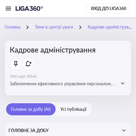
ВХІД ДО LIGA360
Головна
Теми в центрі уваги
Кадрове адміністрування
Кадрове адміністрування
ПРО ЩО ТЕМА:
Забезпечення ефективного управління персоналом,
дотримання трудового законодавства та підвищення
продуктивності працівників
Головне за добу (AI)
Усі публікації
ГОЛОВНЕ ЗА ДОБУ