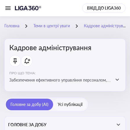
ВХІД ДО LIGA360
Головна
Теми в центрі уваги
Кадрове адміністрування
Кадрове адміністрування
ПРО ЩО ТЕМА:
Забезпечення ефективного управління персоналом,
дотримання трудового законодавства та підвищення
продуктивності працівників
Головне за добу (AI)
Усі публікації
ГОЛОВНЕ ЗА ДОБУ