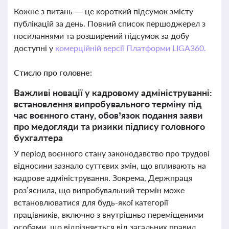
Кожне з питань — це короткий підсумок змісту
публікацій за день. Повний список першоджерел з
посиланнями та розширений підсумок за добу
доступні у
комерційній версії Платформи LIGA360.
Стисло про головне:
Важливі новації у кадровому адмініструванні:
встановлення випробувального терміну під
час воєнного стану, обов’язок подання заяви
про медогляди та ризики підпису головного
бухгалтера
У період воєнного стану законодавство про трудові
відносини зазнало суттєвих змін, що впливають на
кадрове адміністрування. Зокрема, Держпраця
роз’яснила, що випробувальний термін може
встановлюватися для будь-якої категорії
працівників, включно з внутрішньо переміщеними
особами, що відрізняється від загальних правил