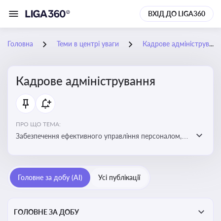
ВХІД ДО LIGA360
Головна
Теми в центрі уваги
Кадрове адміністрування
Кадрове адміністрування
ПРО ЩО ТЕМА:
Забезпечення ефективного управління персоналом,
дотримання трудового законодавства та підвищення
продуктивності працівників
Головне за добу (AI)
Усі публікації
ГОЛОВНЕ ЗА ДОБУ