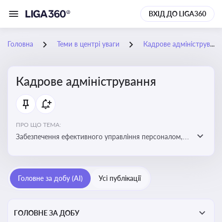
ВХІД ДО LIGA360
Головна
Теми в центрі уваги
Кадрове адміністрування
Кадрове адміністрування
ПРО ЩО ТЕМА:
Забезпечення ефективного управління персоналом,
дотримання трудового законодавства та підвищення
продуктивності працівників
Головне за добу (AI)
Усі публікації
ГОЛОВНЕ ЗА ДОБУ