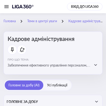
ВХІД ДО LIGA360
Головна
Теми в центрі уваги
Кадрове адміністрування
Кадрове адміністрування
ПРО ЩО ТЕМА:
Забезпечення ефективного управління персоналом,
дотримання трудового законодавства та підвищення
продуктивності працівників
Головне за добу (AI)
Усі публікації
ГОЛОВНЕ ЗА ДОБУ