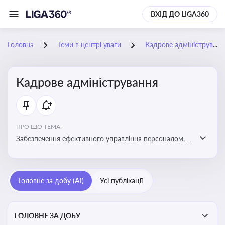
ВХІД ДО LIGA360
Головна
Теми в центрі уваги
Кадрове адміністрування
Кадрове адміністрування
ПРО ЩО ТЕМА:
Забезпечення ефективного управління персоналом,
дотримання трудового законодавства та підвищення
продуктивності працівників
Головне за добу (AI)
Усі публікації
ГОЛОВНЕ ЗА ДОБУ