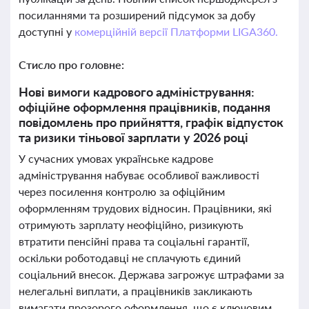
посиланнями та розширений підсумок за добу
доступні у
комерційній версії Платформи LIGA360.
Стисло про головне:
Нові вимоги кадрового адміністрування:
офіційне оформлення працівників, подання
повідомлень про прийняття, графік відпусток
та ризики тіньової зарплати у 2026 році
У сучасних умовах українське кадрове
адміністрування набуває особливої важливості
через посилення контролю за офіційним
оформленням трудових відносин. Працівники, які
отримують зарплату неофіційно, ризикують
втратити пенсійні права та соціальні гарантії,
оскільки роботодавці не сплачують єдиний
соціальний внесок. Держава загрожує штрафами за
нелегальні виплати, а працівників закликають
вимагати прозорого оформлення, що є ключовим