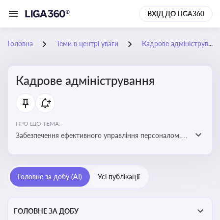
ВХІД ДО LIGA360
Головна
Теми в центрі уваги
Кадрове адміністрування
Кадрове адміністрування
ПРО ЩО ТЕМА:
Забезпечення ефективного управління персоналом,
дотримання трудового законодавства та підвищення
продуктивності працівників
Головне за добу (AI)
Усі публікації
ГОЛОВНЕ ЗА ДОБУ