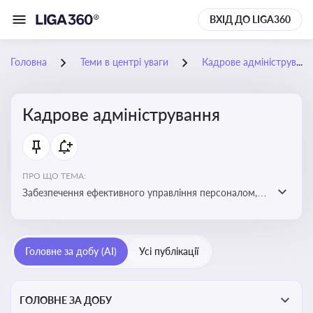
ВХІД ДО LIGA360
Головна
Теми в центрі уваги
Кадрове адміністрування
Кадрове адміністрування
ПРО ЩО ТЕМА:
Забезпечення ефективного управління персоналом,
дотримання трудового законодавства та підвищення
продуктивності працівників
Головне за добу (AI)
Усі публікації
ГОЛОВНЕ ЗА ДОБУ