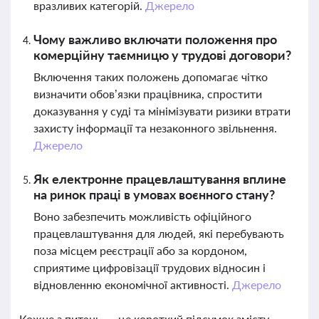
вразливих категорій.
Джерело
Чому важливо включати положення про
комерційну таємницю у трудові договори?
Включення таких положень допомагає чітко
визначити обов’язки працівника, спростити
доказування у суді та мінімізувати ризики втрати
захисту інформації та незаконного звільнення.
Джерело
Як електронне працевлаштування вплине
на ринок праці в умовах воєнного стану?
Воно забезпечить можливість офіційного
працевлаштування для людей, які перебувають
поза місцем реєстрації або за кордоном,
сприятиме цифровізації трудових відносин і
відновленню економічної активності.
Джерело
Кожне з питань — це короткий підсумок змісту