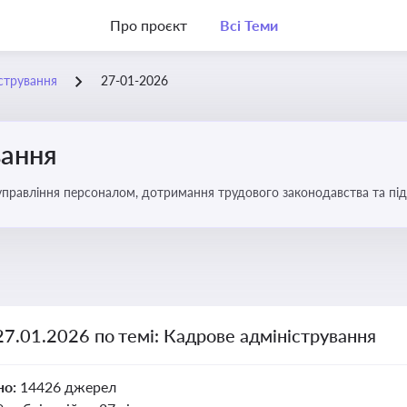
Про проєкт
Всі Теми
стрування
27-01-2026
вання
управління персоналом, дотримання трудового законодавства та під
27.01.2026 по темі: Кадрове адміністрування
но:
14426 джерел