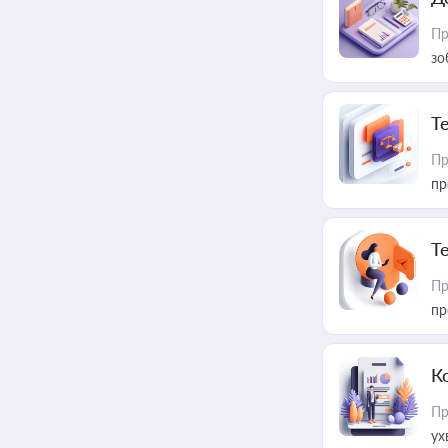
Пр
зо
T
Пр
пр
T
Пр
пр
К
Пр
ух