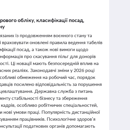
рового обліку, класифікації посад,
ану
в’язаних із продовженням воєнного стану та
 враховувати оновлені правила ведення табелів
ифікації посад, а також нові вимоги щодо
нформація про скасування пільг для донорів
ності. Ці новації мають безпосередній вплив на
сних реаліях. Законодавчі зміни у 2026 році
собливі обмеження на робочий час, порядок
давців посилено відповідальність за порушення
ацевлаштування. Державна служба з питань
менту стабільності бізнесу та збереження
 кадрів, особливо робітничих спеціальностей,
 нові умови праці. Популярність дистанційної
куванням працівників. Психологічне здоров’я
онсультації податкових органів допомагають