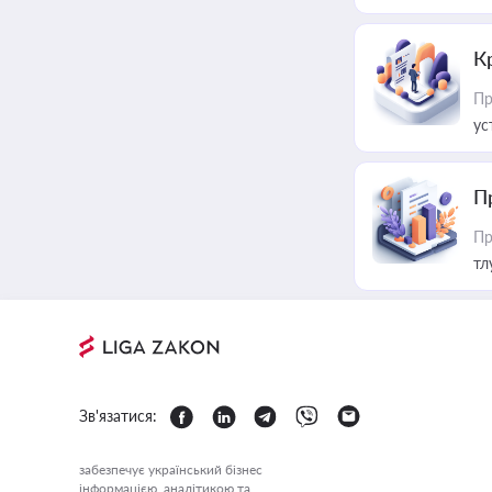
К
Пр
ус
П
Пр
тл
Зв'язатися:
забезпечує український бізнес
інформацією, аналітикою та