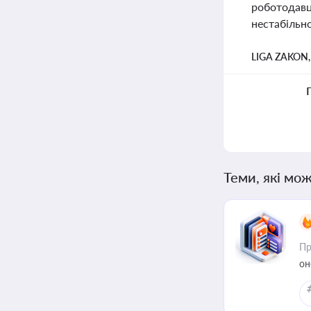
роботодавц
нестабільно
LIGA ZAKON
Теми, які мож
Пр
он