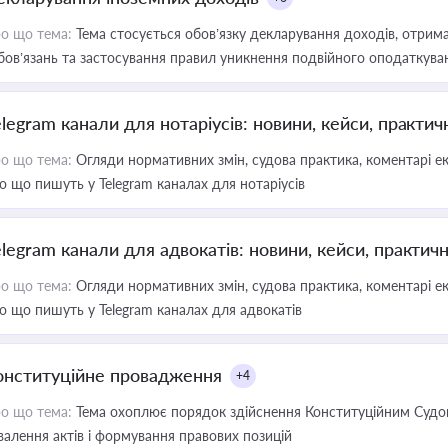
о що тема:
Тема стосується обов’язку декларування доходів, отрим
бов’язань та застосування правил уникнення подвійного оподаткува
elegram канали для нотаріусів: новини, кейси, практич
о що тема:
Огляди нормативних змін, судова практика, коментарі екс
о що пишуть у Telegram каналах для нотаріусів
elegram канали для адвокатів: новини, кейси, практич
о що тема:
Огляди нормативних змін, судова практика, коментарі екс
о що пишуть у Telegram каналах для адвокатів
онституційне провадження
+4
о що тема:
Тема охоплює порядок здійснення Конституційним Судом
валення актів і формування правових позицій