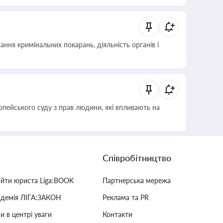
ння кримінальних покарань, діяльність органів і
опейського суду з прав людини, які впливають на
Співробітництво
айти юриста Liga:BOOK
Партнерська мережа
адемія ЛІГА:ЗАКОН
Реклама та PR
и в центрі уваги
Контакти