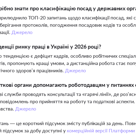
ібно знати про класифікацію посад у державних орга
илюднило ТОП-20 запитань щодо класифікації посад, які ст
зберігання протоколів, погодження посадових кодів та особ
зації.
Джерело
денції ринку праці в Україні у 2026 році?
 тенденцією є дефіцит кадрів, особливо робітничих спеціа
ів, пропонують кращі умови, а дистанційна робота стає поп
ічного здоров’я працівників.
Джерело
ткові органи допомагають роботодавцям у питаннях
і служби проводять консультації та «гарячі лінії», де роз
повідомлень про прийняття на роботу та податкові аспекти
авства.
Джерело
тань — це короткий підсумок змісту публікацій за день. По
 підсумок за добу доступні у
комерційній версії Платформи