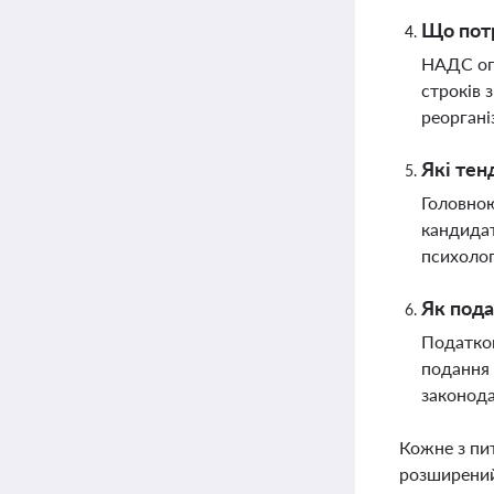
Що потр
НАДС опр
строків 
реоргані
Які тен
Головною
кандидат
психолог
Як пода
Податков
подання 
законод
Кожне з пи
розширений