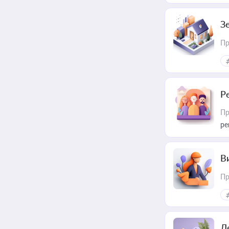
З
Пр
Р
Пр
ре
В
Пр
Д