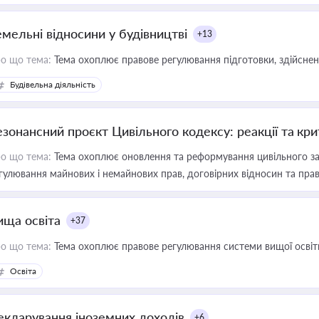
емельні відносини у будівництві
+13
о що тема:
Тема охоплює правове регулювання підготовки, здійсненн
Будівельна діяльність
езонансний проєкт Цивільного кодексу: реакції та кр
о що тема:
Тема охоплює оновлення та реформування цивільного за
гулювання майнових і немайнових прав, договірних відносин та прав
ища освіта
+37
о що тема:
Тема охоплює правове регулювання системи вищої освіти, о
Освіта
екларування іноземних доходів
+6