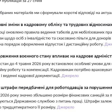
9 публікацій за 27 січня
ібраних матеріалів ми сформували короткі відповіді на актуал
овні зміни в кадровому обліку та трудових відносинах
оці оновлено правила ведення табелів для мобілізованих пра
и щодо осіб з інвалідністю та скасовано пільги для донорі
на порядок оформлення відпусток і дистанційну роботу.
Дже
овження воєнного стану впливає на кадрове адмініс
стан до 4 травня 2026 року встановлює особливі умови для 
йну роботу та компенсації. Кадровикам потрібно враховуват
 і веденні кадрової документації.
Джерело
і штрафи передбачені для роботодавців за порушенн
я 2026 року значно збільшено розміри фінансових санкцій з
уються Державною службою з питань праці. Штрафи залежать
о тридцятикратного її розміру.
Джерело