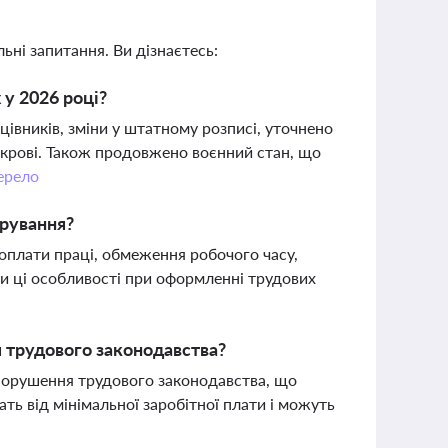
ьні запитання. Ви дізнаєтесь:
 у 2026 році?
цівників, зміни у штатному розписі, уточнено
в крові. Також продовжено воєнний стан, що
рело
трування?
оплати праці, обмеження робочого часу,
и ці особливості при оформленні трудових
я трудового законодавства?
а порушення трудового законодавства, що
 від мінімальної заробітної плати і можуть