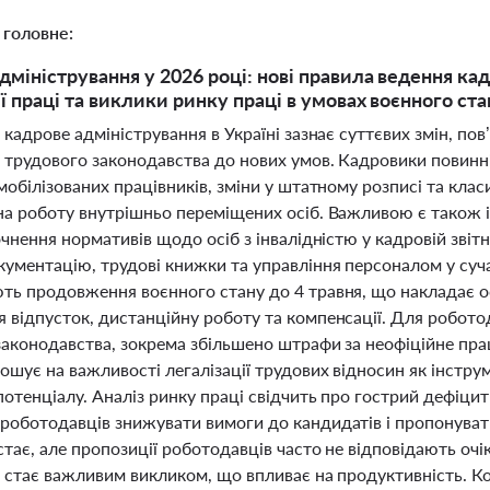
 головне:
дміністрування у 2026 році: нові правила ведення кад
ії праці та виклики ринку праці в умовах воєнного ст
 кадрове адміністрування в Україні зазнає суттєвих змін, по
 трудового законодавства до нових умов. Кадровики повинні
мобілізованих працівників, зміни у штатному розписі та клас
на роботу внутрішньо переміщених осіб. Важливою є також і
очнення нормативів щодо осіб з інвалідністю у кадровій звіт
ументацію, трудові книжки та управління персоналом у суча
ть продовження воєнного стану до 4 травня, що накладає о
 відпусток, дистанційну роботу та компенсації. Для робото
законодавства, зокрема збільшено штрафи за неофіційне пр
ошує на важливості легалізації трудових відносин як інстру
отенціалу. Аналіз ринку праці свідчить про гострий дефіцит
роботодавців знижувати вимоги до кандидатів і пропонувати
тає, але пропозиції роботодавців часто не відповідають очі
в стає важливим викликом, що впливає на продуктивність. К