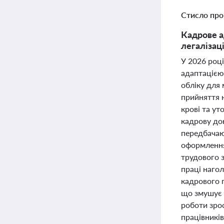
Стисло про
Кадрове а
легалізац
У 2026 році
адаптацією
обліку для 
прийняття 
крові та ут
кадрову док
передбачаю
оформлення
трудового 
праці нагол
кадрового п
що змушує 
роботи зрос
працівникі