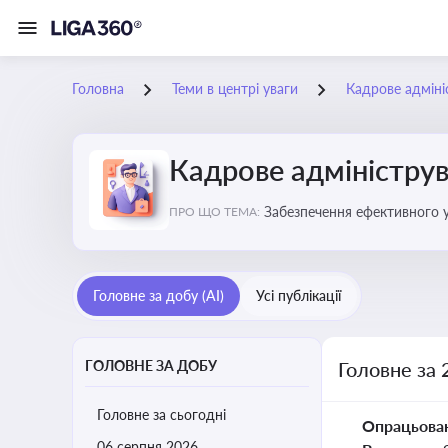
Головна
Теми в центрі уваги
Кадрове адміні
Кадрове адміністру
Забезпечення ефективного 
ПРО ЩО ТЕМА:
Головне за добу (AI)
Усі публікації
ГОЛОВНЕ ЗА ДОБУ
Головне за 
Головне за сьогодні
Опрацьова
06 серпня 2026