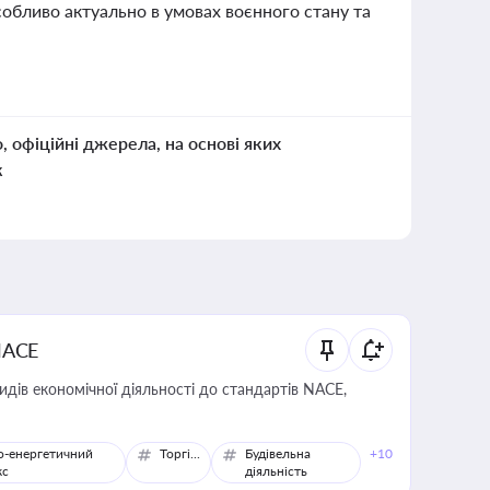
обливо актуально в умовах воєнного стану та
о, офіційні джерела, на основі яких
к
NACE
идів економічної діяльності до стандартів NACE,
о-енергетичний
Торгівля
Будівельна
+10
кс
діяльність