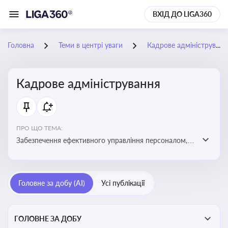
ВХІД ДО LIGA360
Головна
Теми в центрі уваги
Кадрове адміністрування
Кадрове адміністрування
ПРО ЩО ТЕМА:
Забезпечення ефективного управління персоналом,
дотримання трудового законодавства та підвищення
продуктивності працівників
Головне за добу (AI)
Усі публікації
ГОЛОВНЕ ЗА ДОБУ