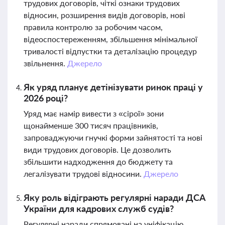
трудових договорів, чіткі ознаки трудових
відносин, розширення видів договорів, нові
правила контролю за робочим часом,
відеоспостереженням, збільшення мінімальної
тривалості відпустки та деталізацію процедур
звільнення.
Джерело
Як уряд планує детінізувати ринок праці у
2026 році?
Уряд має намір вивести з «сірої» зони
щонайменше 300 тисяч працівників,
запроваджуючи гнучкі форми зайнятості та нові
види трудових договорів. Це дозволить
збільшити надходження до бюджету та
легалізувати трудові відносини.
Джерело
Яку роль відіграють регулярні наради ДСА
України для кадрових служб судів?
Регулярні наради спрямовані на уніфікацію