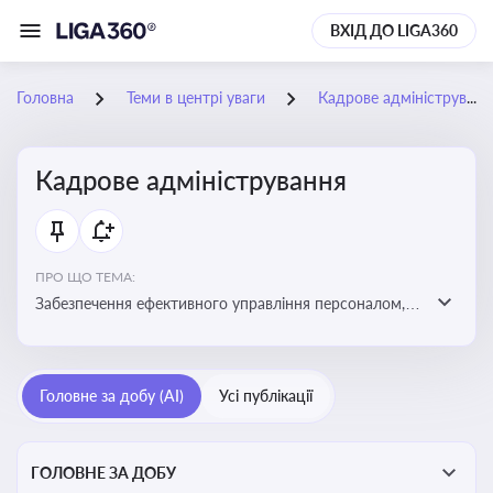
ВХІД ДО LIGA360
Головна
Теми в центрі уваги
Кадрове адміністрування
Кадрове адміністрування
ПРО ЩО ТЕМА:
Забезпечення ефективного управління персоналом,
дотримання трудового законодавства та підвищення
продуктивності працівників
Головне за добу (AI)
Усі публікації
ГОЛОВНЕ ЗА ДОБУ