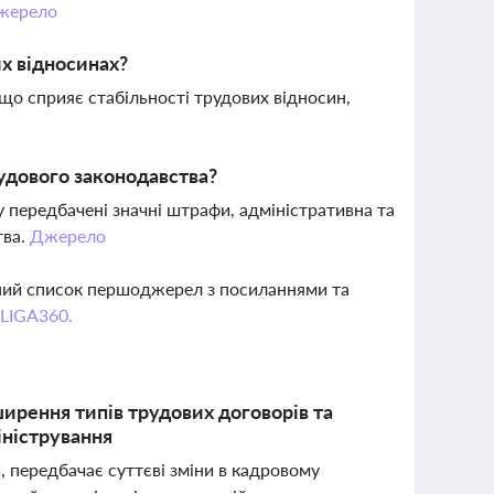
жерело
их відносинах?
що сприяє стабільності трудових відносин,
удового законодавства?
 передбачені значні штрафи, адміністративна та
тва.
Джерело
вний список першоджерел з посиланнями та
 LIGA360.
ирення типів трудових договорів та
іністрування
, передбачає суттєві зміни в кадровому