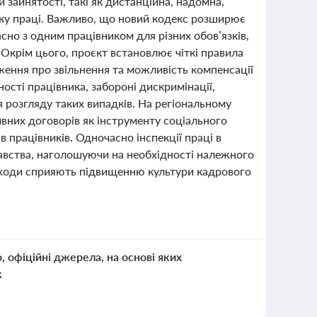
 зайнятості, такі як дистанційна, надомна,
инку праці. Важливо, що новий кодекс розширює
сно з одним працівником для різних обов’язків,
 Окрім цього, проєкт встановлює чіткі правила
ення про звільнення та можливість компенсації
ості працівника, забороні дискримінації,
 розгляду таких випадків. На регіональному
тивних договорів як інструменту соціального
в працівників. Одночасно інспекції праці в
авства, наголошуючи на необхідності належного
заходи сприяють підвищенню культури кадрового
о, офіційні джерела, на основі яких
к