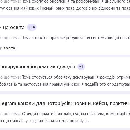
о що тема:
Тема охоплює оновлення та реформування цивільного за
гулювання майнових і немайнових прав, договірних відносин та прав
ища освіта
+14
о що тема:
Тема охоплює правове регулювання системи вищої освіти, о
Освіта
екларування іноземних доходів
+1
о що тема:
Тема стосується обов’язку декларування доходів, отрим
бов’язань та застосування правил уникнення подвійного оподаткува
elegram канали для нотаріусів: новини, кейси, практич
о що тема:
Огляди нормативних змін, судова практика, коментарі екс
о що пишуть у Telegram каналах для нотаріусів