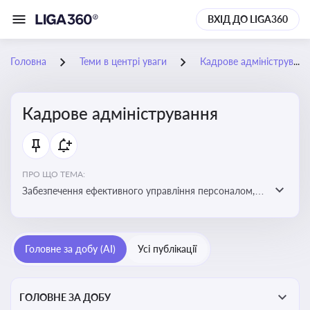
ВХІД ДО LIGA360
Головна
Теми в центрі уваги
Кадрове адміністрування
Кадрове адміністрування
ПРО ЩО ТЕМА:
Забезпечення ефективного управління персоналом,
дотримання трудового законодавства та підвищення
продуктивності працівників
Головне за добу (AI)
Усі публікації
ГОЛОВНЕ ЗА ДОБУ