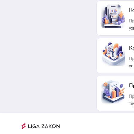
К
Пр
ух
К
Пр
ус
П
Пр
тл