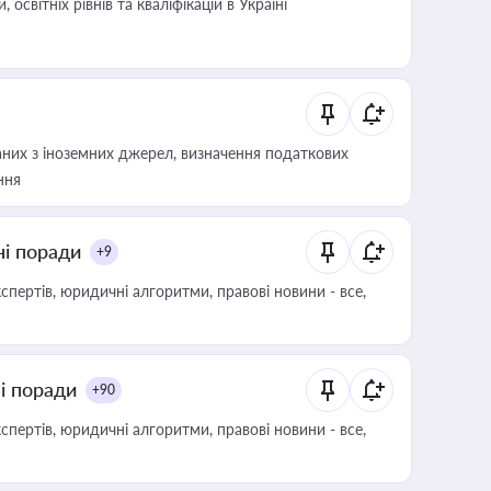
світніх рівнів та кваліфікацій в Україні
аних з іноземних джерел, визначення податкових
ння
ні поради
+9
пертів, юридичні алгоритми, правові новини - все,
ні поради
+90
пертів, юридичні алгоритми, правові новини - все,