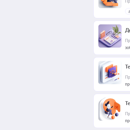
Пр
Д
Пр
зо
T
Пр
пр
T
Пр
пр