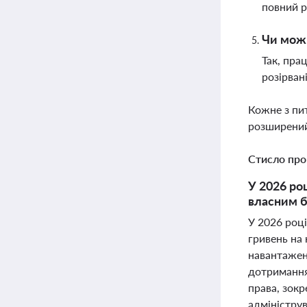
повний р
Чи можн
Так, пра
розірван
Кожне з пи
розширений
Стисло про
У 2026 ро
власним б
У 2026 році
гривень на
навантаженн
дотримання
права, зокр
адмініструв