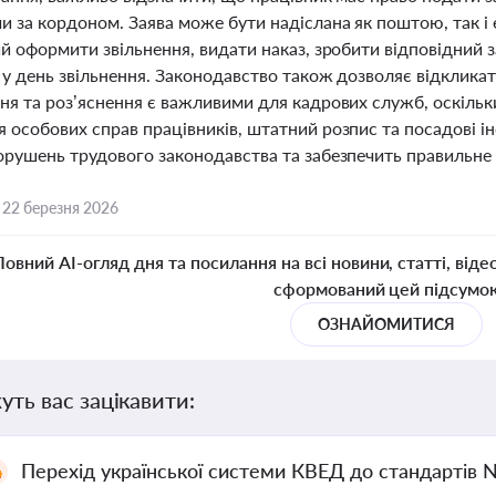
и за кордоном. Заява може бути надіслана як поштою, так 
й оформити звільнення, видати наказ, зробити відповідний 
у день звільнення. Законодавство також дозволяє відкликати
ня та роз’яснення є важливими для кадрових служб, оскільк
 особових справ працівників, штатний розпис та посадові і
орушень трудового законодавства та забезпечить правильне 
,
22 березня 2026
Повний AI-огляд дня та посилання на всі новини, статті, віде
сформований цей підсумо
ОЗНАЙОМИТИСЯ
уть вас зацікавити:
Перехід української системи КВЕД до стандартів 