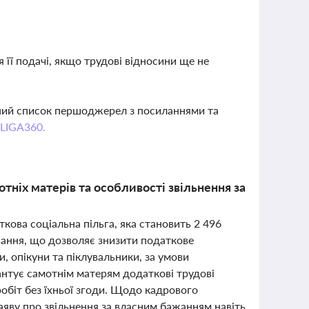
я її подачі, якщо трудові відносини ще не
вний список першоджерел з посиланнями та
 LIGA360.
отніх матерів та особливості звільнення за
ткова соціальна пільга, яка становить 2 496
вання, що дозволяє знизити податкове
, опікуни та піклувальники, за умови
антує самотнім матерям додаткові трудові
робіт без їхньої згоди. Щодо кадрового
аяву про звільнення за власним бажанням навіть