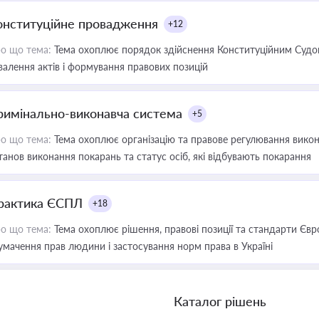
онституційне провадження
+12
о що тема:
Тема охоплює порядок здійснення Конституційним Судом
валення актів і формування правових позицій
римінально-виконавча система
+5
о що тема:
Тема охоплює організацію та правове регулювання викона
танов виконання покарань та статус осіб, які відбувають покарання
рактика ЄСПЛ
+18
о що тема:
Тема охоплює рішення, правові позиції та стандарти Євр
умачення прав людини і застосування норм права в Україні
Каталог рішень