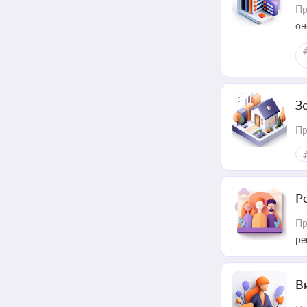
Пр
он
З
Пр
Р
Пр
ре
В