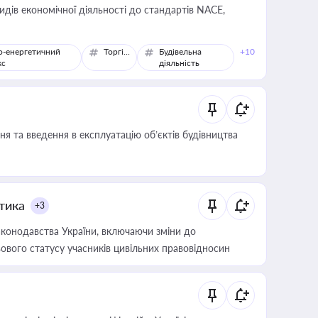
идів економічної діяльності до стандартів NACE,
о-енергетичний
Торгівля
Будівельна
+10
кс
діяльність
я та введення в експлуатацію об’єктів будівництва
итика
+3
конодавства України, включаючи зміни до
ового статусу учасників цивільних правовідносин