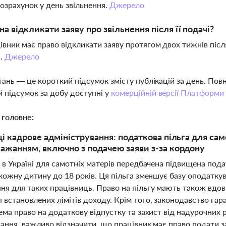
озрахунок у день звільнення.
Джерело
а відкликати заяву про звільнення після її подачі?
цівник має право відкликати заяву протягом двох тижнів післ
і.
Джерело
тань — це короткий підсумок змісту публікацій за день. По
 підсумок за добу доступні у
комерційній версії Платформи
 головне:
ці кадрове адміністрування: податкова пільга для сам
ажанням, включно з подачею заяви з-за кордону
 в Україні для самотніх матерів передбачена підвищена пода
 кожну дитину до 18 років. Ця пільга зменшує базу оподатку
я для таких працівниць. Право на пільгу мають також вдови
 встановлених лімітів доходу. Крім того, законодавство гар
ема право на додаткову відпустку та захист від надурочних 
ання, важливо відзначити, що працівник має право подати з