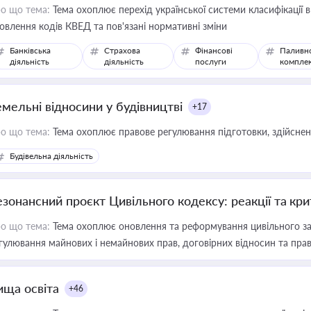
о що тема:
Тема охоплює перехід української системи класифікації в
овлення кодів КВЕД та пов'язані нормативні зміни
Банківська
Страхова
Фінансові
Паливн
діяльність
діяльність
послуги
компле
емельні відносини у будівництві
+17
о що тема:
Тема охоплює правове регулювання підготовки, здійсненн
Будівельна діяльність
езонансний проєкт Цивільного кодексу: реакції та кр
о що тема:
Тема охоплює оновлення та реформування цивільного за
гулювання майнових і немайнових прав, договірних відносин та прав
ища освіта
+46