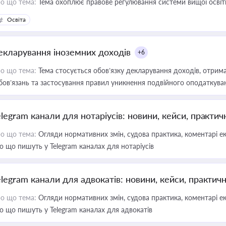
о що тема:
Тема охоплює правове регулювання системи вищої освіти, о
Освіта
екларування іноземних доходів
+6
о що тема:
Тема стосується обов’язку декларування доходів, отрим
бов’язань та застосування правил уникнення подвійного оподаткува
elegram канали для нотаріусів: новини, кейси, практич
о що тема:
Огляди нормативних змін, судова практика, коментарі екс
о що пишуть у Telegram каналах для нотаріусів
elegram канали для адвокатів: новини, кейси, практич
о що тема:
Огляди нормативних змін, судова практика, коментарі екс
о що пишуть у Telegram каналах для адвокатів