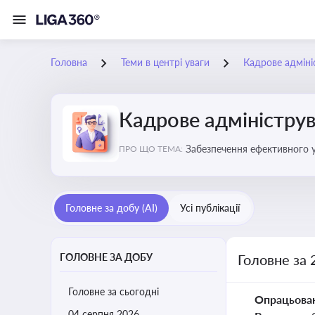
Головна
Теми в центрі уваги
Кадрове адміні
Кадрове адміністру
Забезпечення ефективного 
ПРО ЩО ТЕМА:
Головне за добу (AI)
Усі публікації
ГОЛОВНЕ ЗА ДОБУ
Головне за 
Головне за сьогодні
Опрацьова
04 серпня 2026