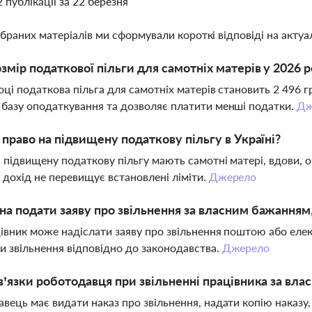
2 публікації за 22 березня
ібраних матеріалів ми сформували короткі відповіді на актуал
змір податкової пільги для самотніх матерів у 2026 р
оці податкова пільга для самотніх матерів становить 2 496 
базу оподаткування та дозволяє платити менші податки.
Дж
 право на підвищену податкову пільгу в Україні?
 підвищену податкову пільгу мають самотні матері, вдови, оп
 дохід не перевищує встановлені ліміти.
Джерело
а подати заяву про звільнення за власним бажанням
цівник може надіслати заяву про звільнення поштою або ел
 звільнення відповідно до законодавства.
Джерело
в’язки роботодавця при звільненні працівника за вл
вець має видати наказ про звільнення, надати копію наказу,