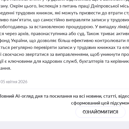
ану. Окрім цього, Інспекція з питань праці Дніпровської міс
веденні трудових книжок, які можуть призвести до втрати с
жливо пам’ятати, що самостійно виправляти записи у трудов
оботодавець за встановленою процедурою. У випадку лікві
я через архів, правонаступника або суд. Також триває актив
фонд України, що дозволяє більш ефективно контролювати п
ься регулярно перевіряти записи у трудових книжках та еле
і своєчасно звертатися за виправленнями, щоб уникнути проб
ї є ключовими для кадрових служб, бухгалтерів та керівник
ання.
,
05 квітня 2026
Повний AI-огляд дня та посилання на всі новини, статті, віде
сформований цей підсумо
ОЗНАЙОМИТИСЯ