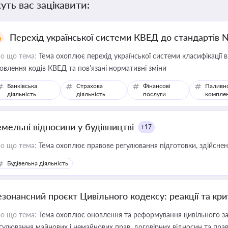
уть вас зацікавити:
Перехід української системи КВЕД до стандартів 
о що тема:
Тема охоплює перехід української системи класифікації в
овлення кодів КВЕД та пов'язані нормативні зміни
Банківська
Страхова
Фінансові
Паливн
діяльність
діяльність
послуги
компле
емельні відносини у будівництві
+17
о що тема:
Тема охоплює правове регулювання підготовки, здійсненн
Будівельна діяльність
езонансний проєкт Цивільного кодексу: реакції та кр
о що тема:
Тема охоплює оновлення та реформування цивільного за
гулювання майнових і немайнових прав, договірних відносин та прав