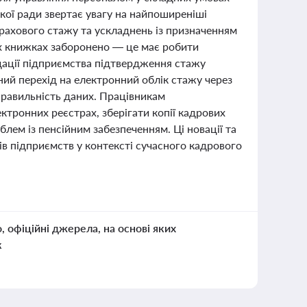
ької ради звертає увагу на найпоширеніші
трахового стажу та ускладнень із призначенням
их книжках заборонено — це має робити
дації підприємства підтвердження стажу
ний перехід на електронний облік стажу через
равильність даних. Працівникам
ктронних реєстрах, зберігати копії кадрових
лем із пенсійним забезпеченням. Ці новації та
ів підприємств у контексті сучасного кадрового
о, офіційні джерела, на основі яких
к