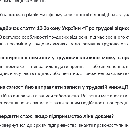
2 публікації за 5 квітня
ібраних матеріалів ми сформували короткі відповіді на актуал
дбачає стаття 13 Закону України «Про трудові відно
3 регулює особливості трудових відносин під час воєнного
ків про зміни у трудових умовах та дотримання трудового з
поширеніші помилки у трудових книжках можуть при
ші помилки — неправильні дати прийняття або звільнення, в
сади, відсутність підпису або печатки, а також неправильні 
а самостійно виправляти записи у трудовій книжці?
стійно виправляти записи заборонено. Всі зміни має вноси
несення нових записів із зазначенням недійсності попередні
вердити стаж, якщо підприємство ліквідоване?
 звернутися до архіву підприємства, знайти правонаступника 