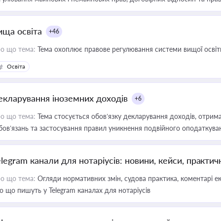
ища освіта
+46
о що тема:
Тема охоплює правове регулювання системи вищої освіти, о
Освіта
екларування іноземних доходів
+6
о що тема:
Тема стосується обов’язку декларування доходів, отрим
бов’язань та застосування правил уникнення подвійного оподаткува
elegram канали для нотаріусів: новини, кейси, практич
о що тема:
Огляди нормативних змін, судова практика, коментарі екс
о що пишуть у Telegram каналах для нотаріусів