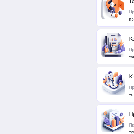
T
Пр
пр
К
Пр
ух
К
Пр
ус
П
Пр
тл