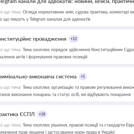
elegram канали для адвокатів: новини, кейси, практич
о що тема:
Огляди нормативних змін, судова практика, коментарі екс
о що пишуть у Telegram каналах для адвокатів
онституційне провадження
+12
о що тема:
Тема охоплює порядок здійснення Конституційним Судом
валення актів і формування правових позицій
римінально-виконавча система
+5
о що тема:
Тема охоплює організацію та правове регулювання викона
танов виконання покарань та статус осіб, які відбувають покарання
рактика ЄСПЛ
+18
о що тема:
Тема охоплює рішення, правові позиції та стандарти Євр
умачення прав людини і застосування норм права в Україні