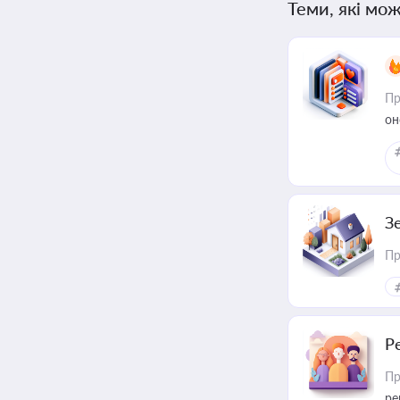
Теми, які мож
Пр
он
З
Пр
Р
Пр
ре