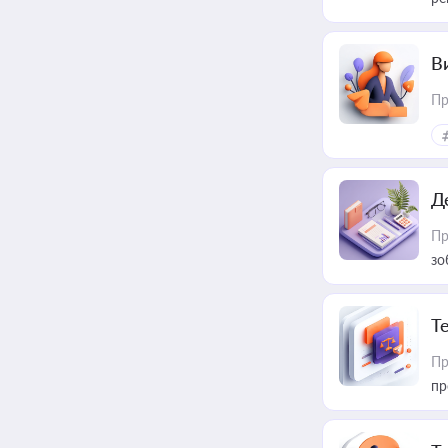
В
Пр
Д
Пр
зо
T
Пр
пр