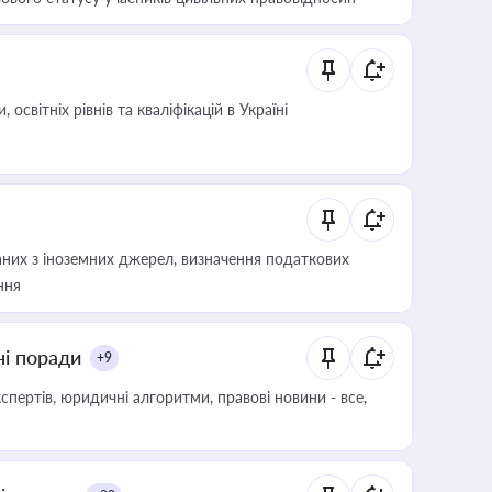
світніх рівнів та кваліфікацій в Україні
аних з іноземних джерел, визначення податкових
ння
ні поради
+9
пертів, юридичні алгоритми, правові новини - все,