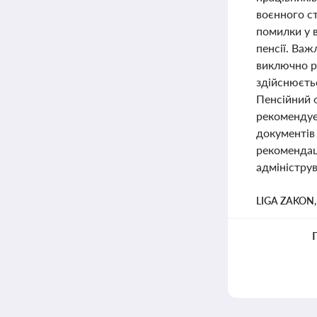
воєнного ст
помилки у 
пенсії. Ва
виключно р
здійснюєтьс
Пенсійний 
рекомендуєт
документів 
рекомендаці
адмініструв
LIGA ZAKON