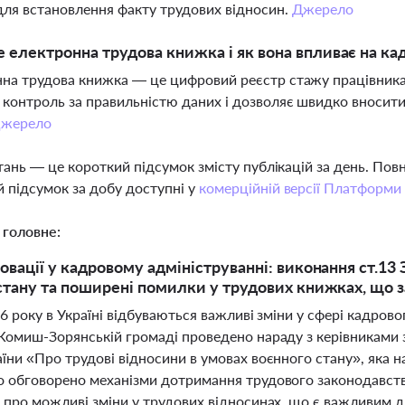
для встановлення факту трудових відносин.
Джерело
 електронна трудова книжка і як вона впливає на ка
на трудова книжка — це цифровий реєстр стажу працівника
контроль за правильністю даних і дозволяє швидко вносити
жерело
тань — це короткий підсумок змісту публікацій за день. По
 підсумок за добу доступні у
комерційній версії Платформи
 головне:
овації у кадровому адмініструванні: виконання ст.13 
стану та поширені помилки у трудових книжках, що
26 року в Україні відбуваються важливі зміни у сфері кадров
 Комиш-Зорянській громаді проведено нараду з керівниками з
їни «Про трудові відносини в умовах воєнного стану», яка н
о обговорено механізми дотримання трудового законодавст
в про можливі зміни у трудових відносинах, що є важливим 