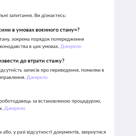
ьні запитання. Ви дізнаєтесь:
сини в умовах воєнного стану»?
 стану, зокрема порядок попередження
аконодавства в цих умовах.
Джерело
звести до втрати стажу?
ідсутність записів про переведення, помилки в
виправлення.
Джерело
ти роботодавець за встановленою процедурою,
х.
Джерело
або, у разі відсутності документів, звернутися