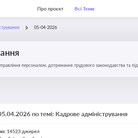
Про проєкт
Всі Теми
стрування
05-04-2026
вання
управління персоналом, дотримання трудового законодавства та під
05.04.2026 по темі: Кадрове адміністрування
но:
14523 джерел