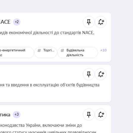
NACE
+2
идів економічної діяльності до стандартів NACE,
о-енергетичний
Торгівля
Будівельна
+10
кс
діяльність
я та введення в експлуатацію об’єктів будівництва
итика
+3
конодавства України, включаючи зміни до
ового статусу учасників цивільних правовідносин