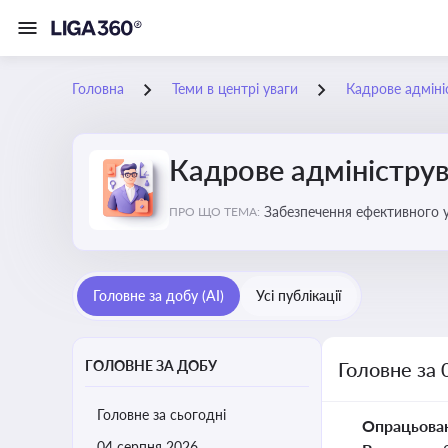
Головна
Теми в центрі уваги
Кадрове адміні
Кадрове адміністру
Забезпечення ефективного 
ПРО ЩО ТЕМА:
Головне за добу (AI)
Усі публікації
ГОЛОВНЕ ЗА ДОБУ
Головне за 
Головне за сьогодні
Опрацьова
04 серпня 2026