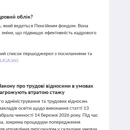
дровий облік?
, який ведеться Пенсійним фондом. Вона
 зміни, що підвищує ефективність кадрового
вний список першоджерел з посиланнями та
 LIGA360.
Закону про трудові відносини в умовах
 загрожують втратою стажу
ого адміністрування та трудових відносин.
акладів освіти щодо виконання статті 13
абрала чинності 14 березня 2026 року. Під час
ва, зокрема процедури попередження
для управління персоналом у складних умовах