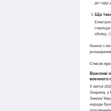
до суду 
Що таке
Електрон
спрощує 
обліку.
Д
Кожне з пи
розширений
Стисло про
Важливі н
воєнного 
У квітні 20
Зокрема, у
Закону Укра
наради бул
працівникі