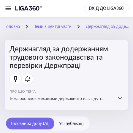
ВХІД ДО LIGA360
Головна
Теми в центрі уваги
Держнагляд за додержанням трудового законодавства та перевірки Держпраці
Держнагляд за додержанням
трудового законодавства та
перевірки Держпраці
ПРО ЩО ТЕМА:
Тема охоплює механізми державного нагляду та
контролю за дотриманням законодавства про працю
Головне за добу (AI)
Усі публікації